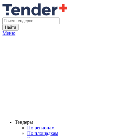
Найти
Меню
Тендеры
По регионам
По площадкам