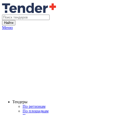
Найти
Меню
Тендеры
По регионам
По площадкам