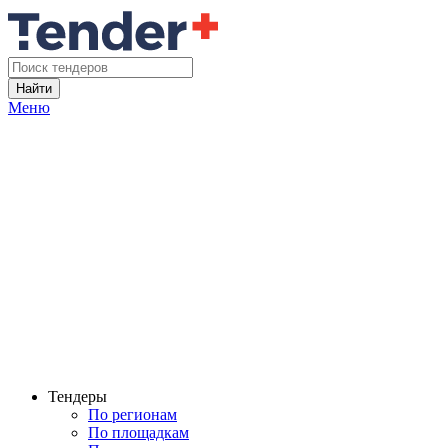
Найти
Меню
Тендеры
По регионам
По площадкам