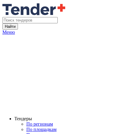
Найти
Меню
Тендеры
По регионам
По площадкам