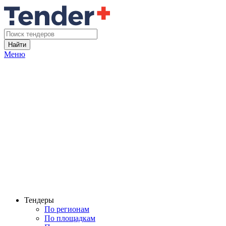
Найти
Меню
Тендеры
По регионам
По площадкам