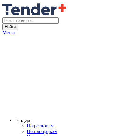
Найти
Меню
Тендеры
По регионам
По площадкам