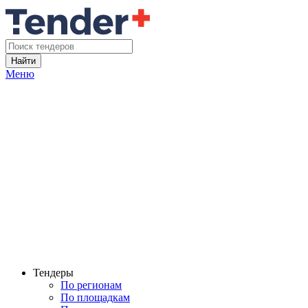
Найти
Меню
Тендеры
По регионам
По площадкам