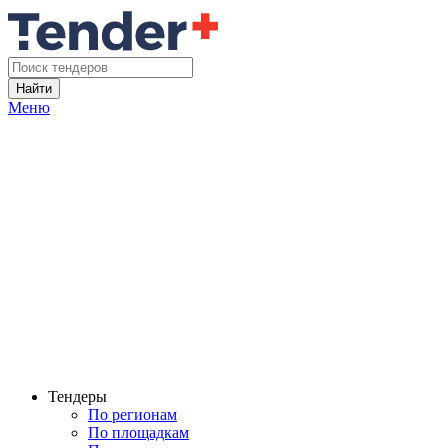
Найти
Меню
Тендеры
По регионам
По площадкам