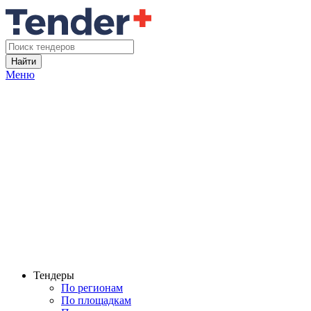
Найти
Меню
Тендеры
По регионам
По площадкам