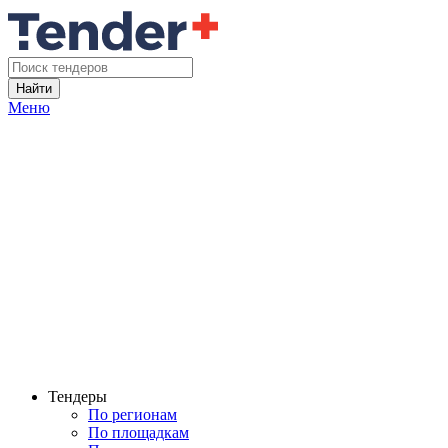
Найти
Меню
Тендеры
По регионам
По площадкам