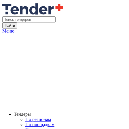
Найти
Меню
Тендеры
По регионам
По площадкам