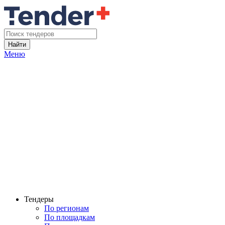
Найти
Меню
Тендеры
По регионам
По площадкам