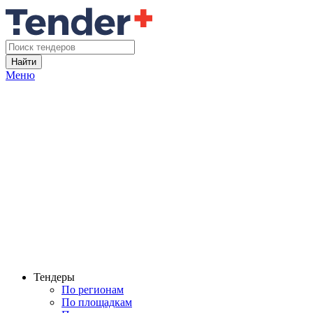
Найти
Меню
Тендеры
По регионам
По площадкам