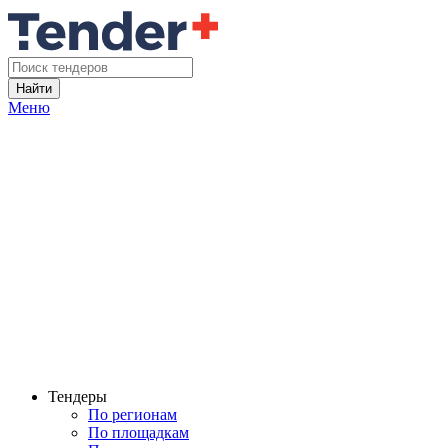
Найти
Меню
Тендеры
По регионам
По площадкам