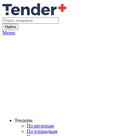
Найти
Меню
Тендеры
По регионам
По площадкам