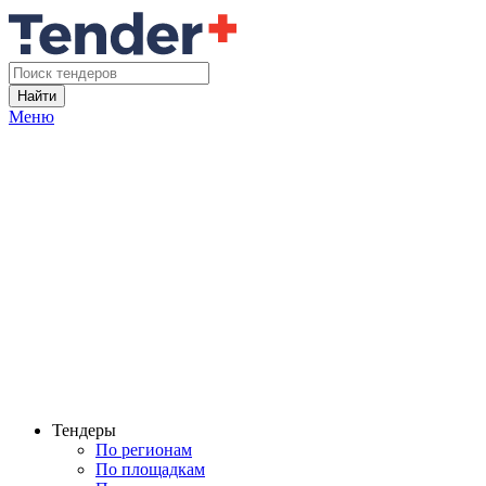
Найти
Меню
Тендеры
По регионам
По площадкам