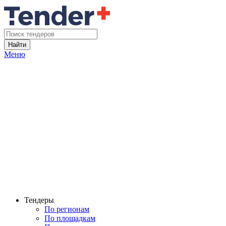
Найти
Меню
Тендеры
По регионам
По площадкам