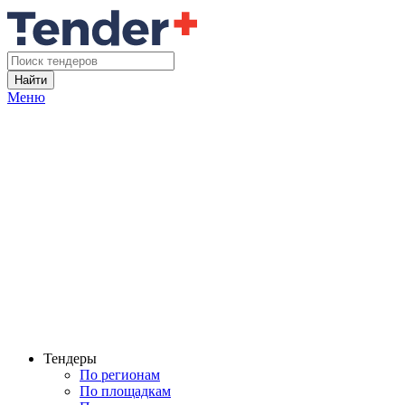
Найти
Меню
Тендеры
По регионам
По площадкам