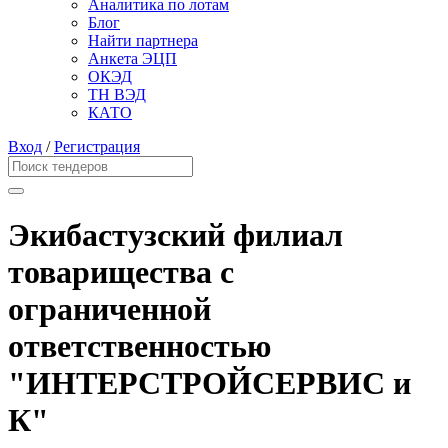
Аналитика по лотам
Блог
Найти партнера
Анкета ЭЦП
ОКЭД
ТН ВЭД
КАТО
Вход
/
Регистрация
Экибастузский филиал
товарищества с
ограниченной
ответственностью
"ИНТЕРСТРОЙСЕРВИС и
К"