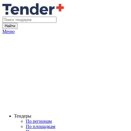
Найти
Меню
Тендеры
По регионам
По площадкам