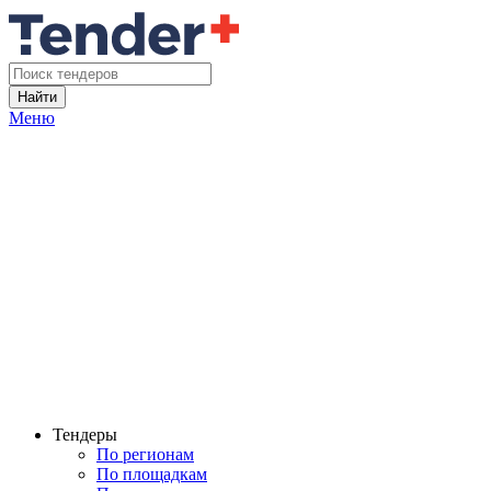
Найти
Меню
Тендеры
По регионам
По площадкам