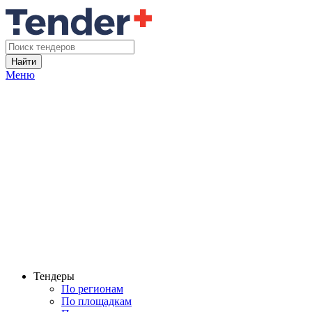
Найти
Меню
Тендеры
По регионам
По площадкам