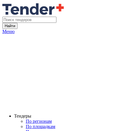
Найти
Меню
Тендеры
По регионам
По площадкам