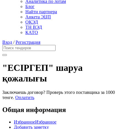
Аналитика по лотам
Блог
Найти партнера
Анкета ЭЦП
ОКЭД
ТН ВЭД
КАТО
Вход
/
Регистрация
"ЕСІРГЕП" шаруа
қожалығы
Заключаешь договор? Проверь этого поставщика
за 1000
тенге.
Оплатить
Общая информация
Избранное
Избранное
Добавить заметку