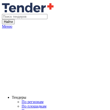
Найти
Меню
Тендеры
По регионам
По площадкам