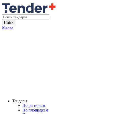
Найти
Меню
Тендеры
По регионам
По площадкам