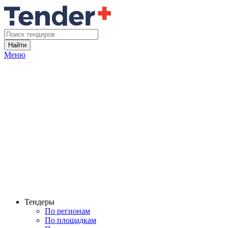
Найти
Меню
Тендеры
По регионам
По площадкам