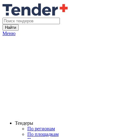
Найти
Меню
Тендеры
По регионам
По площадкам