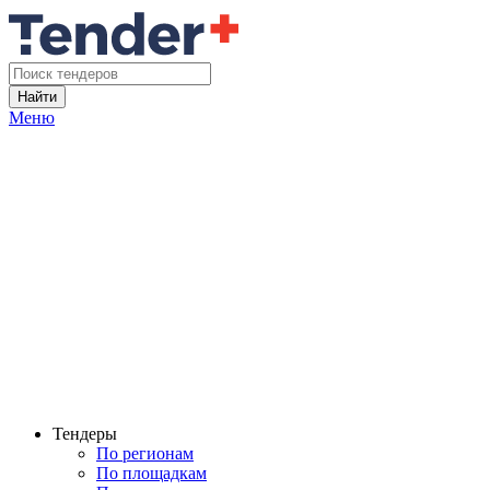
Найти
Меню
Тендеры
По регионам
По площадкам