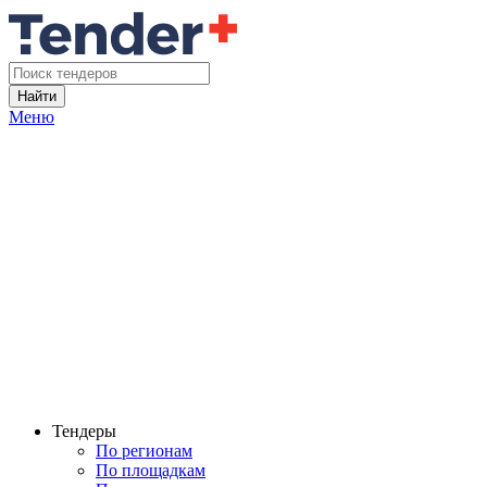
Найти
Меню
Тендеры
По регионам
По площадкам