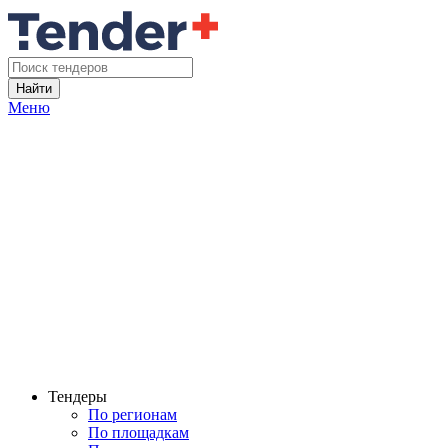
Найти
Меню
Тендеры
По регионам
По площадкам