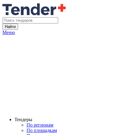
Найти
Меню
Тендеры
По регионам
По площадкам