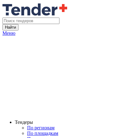
Найти
Меню
Тендеры
По регионам
По площадкам