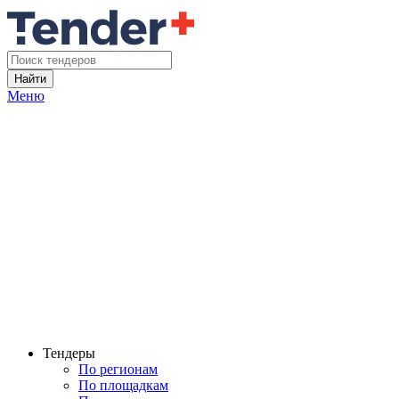
Найти
Меню
Тендеры
По регионам
По площадкам