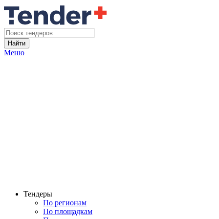
Найти
Меню
Тендеры
По регионам
По площадкам