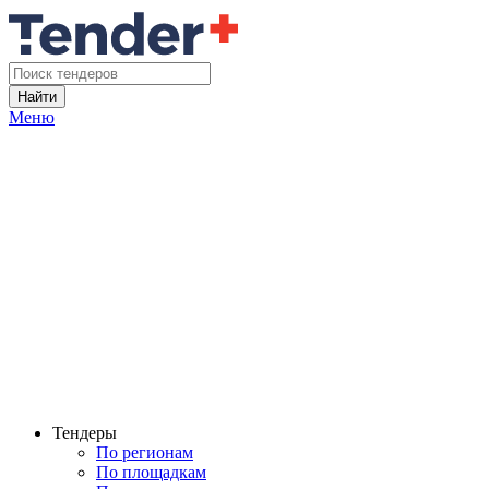
Найти
Меню
Тендеры
По регионам
По площадкам