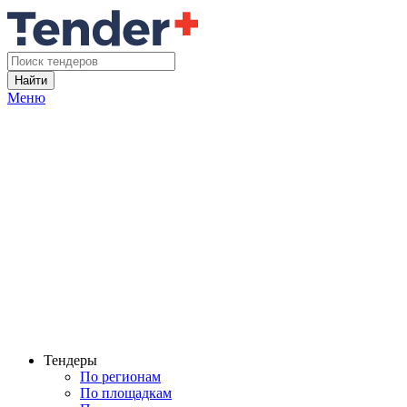
Найти
Меню
Тендеры
По регионам
По площадкам