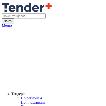
Найти
Меню
Тендеры
По регионам
По площадкам