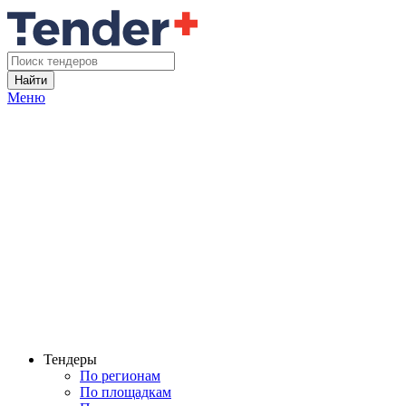
Найти
Меню
Тендеры
По регионам
По площадкам