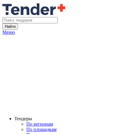
Найти
Меню
Тендеры
По регионам
По площадкам