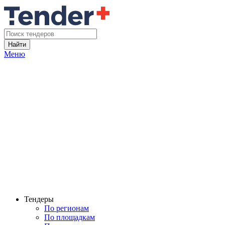
Найти
Меню
Тендеры
По регионам
По площадкам