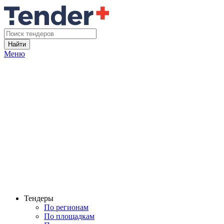
Найти
Меню
Тендеры
По регионам
По площадкам