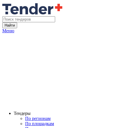
Найти
Меню
Тендеры
По регионам
По площадкам