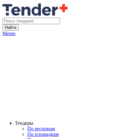
Найти
Меню
Тендеры
По регионам
По площадкам