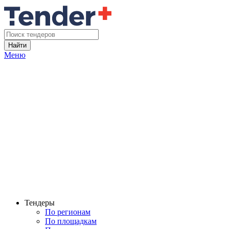
Найти
Меню
Тендеры
По регионам
По площадкам