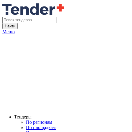
Найти
Меню
Тендеры
По регионам
По площадкам