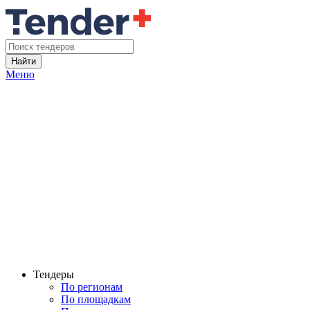
Найти
Меню
Тендеры
По регионам
По площадкам