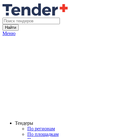
Найти
Меню
Тендеры
По регионам
По площадкам