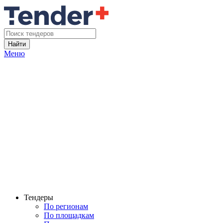
Найти
Меню
Тендеры
По регионам
По площадкам