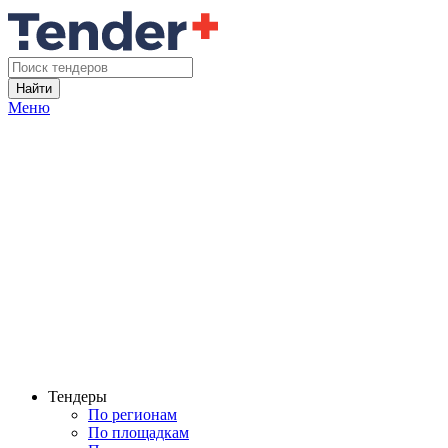
Найти
Меню
Тендеры
По регионам
По площадкам