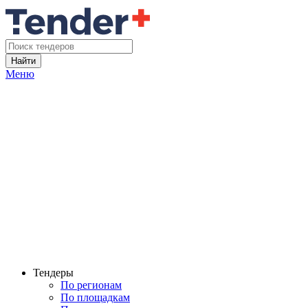
Найти
Меню
Тендеры
По регионам
По площадкам