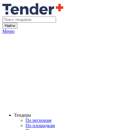
Найти
Меню
Тендеры
По регионам
По площадкам